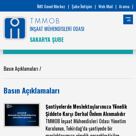
İMO Genel Merkez
|
Şube İletişim
|
Web Mail
|
Arama
|
TMMOB
İNŞAAT MÜHENDİSLERİ ODASI
SAKARYA ŞUBE
Basın Açıklamaları
/
Basın Açıklamaları
Şantiyelerde Meslektaşlarımıza Yönelik
Şiddete Karşı Derhal Önlem Alınmalıdır
TMMOB İnşaat Mühendisleri Odası Yönetim
Kurulunun, Tekirdağ’da şantiyede bir
meslektaşımıza yönelik gerçekleştirilen